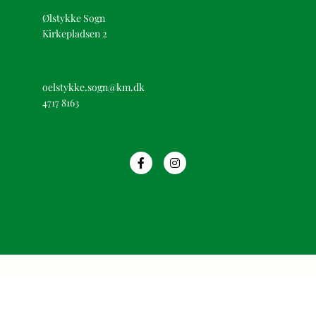
Ølstykke Sogn
Kirkepladsen 2
oelstykke.sogn@km.dk
4717 8163