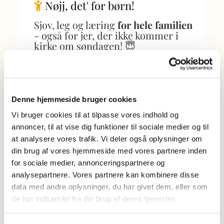
Nøjj, det' for børn!

Sjov, leg og læring
for hele familien
- også for jer, der ikke kommer i
kirke om søndagen! 😇
Om I er til kreativ leg, musik eller
bare hygge er der noget for jer i
Ølstykke Sogns børneunivers.
Denne hjemmeside bruger cookies
Tag med til
Spaghettigudstjeneste
,
Vi bruger cookies til at tilpasse vores indhold og
Familiekor
,
Krea-klub
og meget
annoncer, til at vise dig funktioner til sociale medier og til
mere!
at analysere vores trafik. Vi deler også oplysninger om
din brug af vores hjemmeside med vores partnere inden
for sociale medier, annonceringspartnere og
Gå på opdagelse
analysepartnere. Vores partnere kan kombinere disse
data med andre oplysninger, du har givet dem, eller som
de har indsamlet fra din brug af deres tjenester.