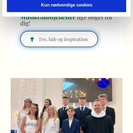
Så er en af vores
Kun nødvendige cookies
aftengudstjenester
og særlige
MusikGudstjenester
lige noget for
dig!
Tro, håb og inspiration