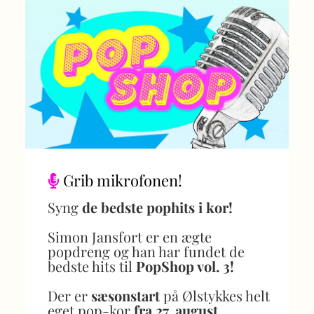
Grib mikrofonen!

Syng
de bedste pophits i kor!
Simon Jansfort er en ægte
popdreng og han har fundet de
bedste hits til
PopShop vol. 3!
Der er
sæsonstart
på Ølstykkes helt
eget pop-kor
fra 27. august