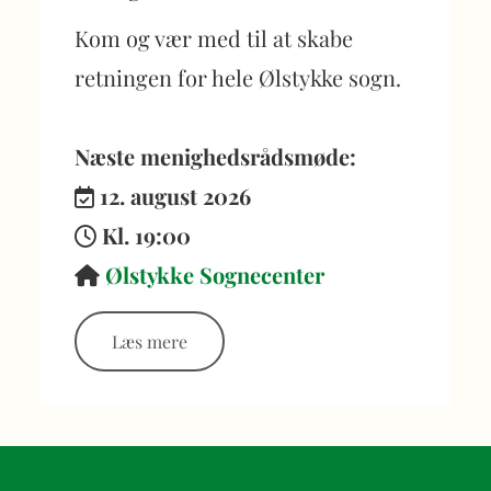
Kom og vær med til at skabe
retningen for hele Ølstykke sogn.
Næste menighedsrådsmøde:
12. august
2026

Kl. 19:00

Ølstykke Sognecenter

Læs mere