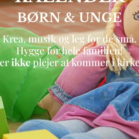
BØRN & UNGE
Krea, musik og leg for de små.
Hygge for hele familien!
der
ikke
plejer at kommer i kirk