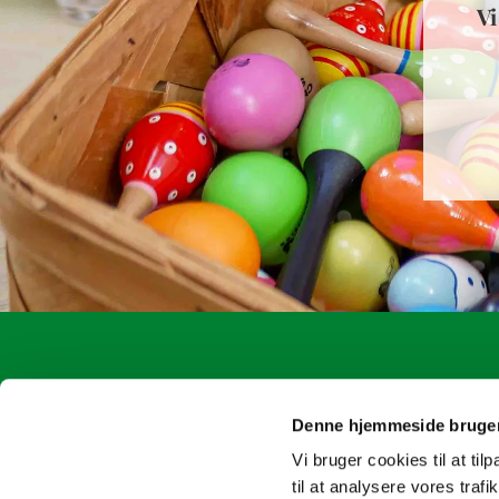
Vi
Ølstykke Sogn
oelstykke
Kirkepladsen 2
4717 8163
Denne hjemmeside bruger
Vi bruger cookies til at til
til at analysere vores tra