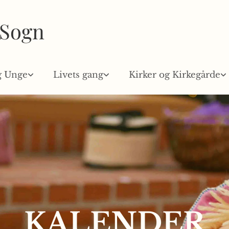
 Sogn
g Unge
Livets gang
Kirker og Kirkegårde
KALENDER