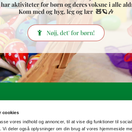
 har aktiviteter for børn og deres voksne i alle ald
Kom med og hyg, leg og lær 🧸🪐🎶
Nøjj, det' for børn!
.sogn@km.dk
 cookies
passe vores indhold og annoncer, til at vise dig funktioner til soci
fik. Vi deler også oplysninger om din brug af vores hjemmeside m