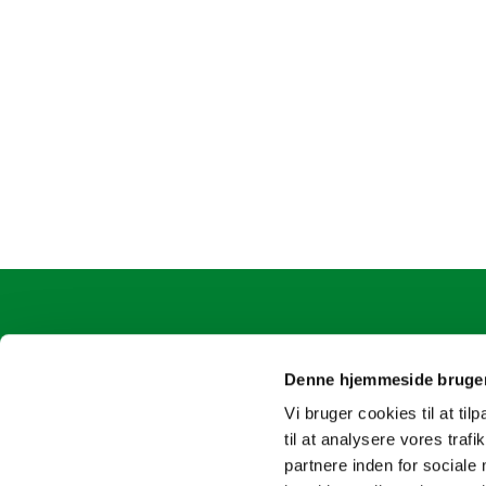
Ølstykke Sogn
oelstykke
Kirkepladsen 2
4717 8163
Denne hjemmeside bruger
Vi bruger cookies til at til
til at analysere vores tra
partnere inden for sociale