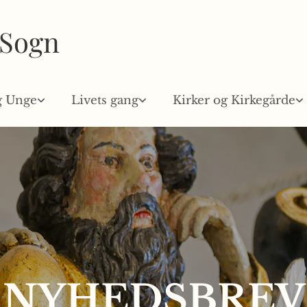
 Sogn
g Unge
Livets gang
Kirker og Kirkegårde
NYHEDSBREV