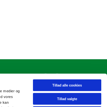
Tillad alle cookies
ale medier og
ed vores
Tillad valgte
re kan