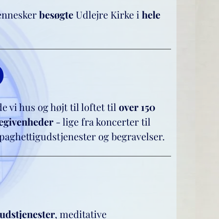
ennesker
besøgte
Udlejre Kirke i
hele
0
e vi hus og højt til loftet til
over 150
begivenheder
- lige fra koncerter til
spaghettigudstjenester og begravelser.
udstjenester
, meditative