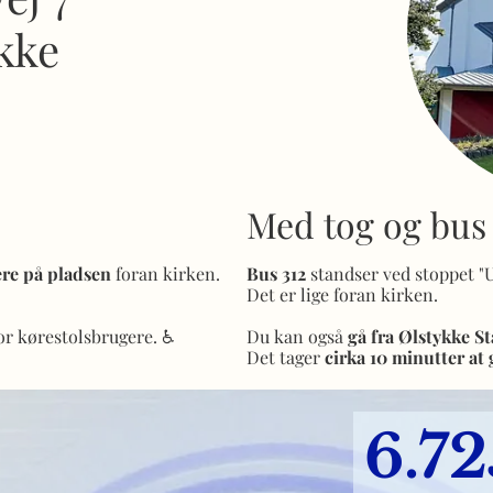
kke
Med tog og bus
re på pladsen
foran kirken.
Bus 312
standser ved stoppet "U
Det er lige foran kirken.
or kørestolsbrugere. ♿️
Du kan også
gå fra Ølstykke St
Det tager
cirka 10 minutter
at 
6.7