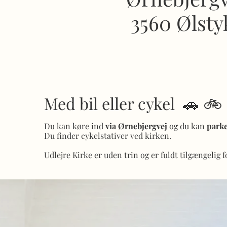
3560 Ølsty
Med bil eller cykel 🚗 🚲
Du kan køre ind
via Ørnebjergvej
og du kan
parke
Du finder cykelstativer ved kirken.
Udlejre Kirke er uden trin og er fuldt tilgængelig f