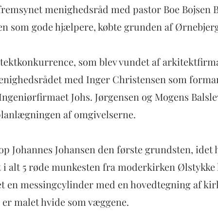
et fremsynet menighedsråd med pastor Boe Bojsen B
sen som gode hjælpere, købte grunden af Ørnebjer
itektkonkurrence, som blev vundet af arkitektfir
d menighedsrådet med Inger Christensen som form
Ingeniørfirmaet Johs. Jørgensen og Mogens Balslev
 planlægningen af omgivelserne.
 Johannes Johansen den første grundsten, idet han
 i alt 5 røde munkesten fra moderkirken Ølstykke 
ret en messingcylinder med en hovedtegning af kir
e er malet hvide som væggene.