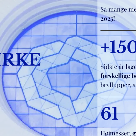
Så mange m
2025!
+15
IRKE
Sidste år lagd
forskellige 
bryllupper, 
61
Højmesser,
g