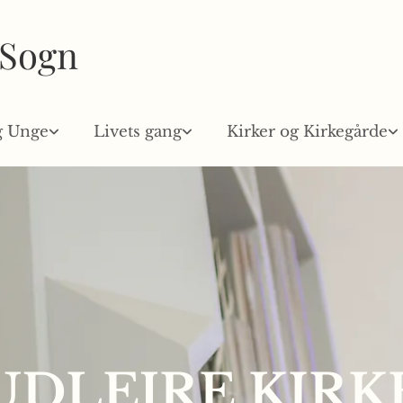
 Sogn
g Unge
Livets gang
Kirker og Kirkegårde
UDLEJRE KIRK