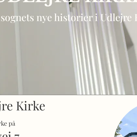
sognets nye historier i Udlejre 
jre Kirke
rke på
ej 7