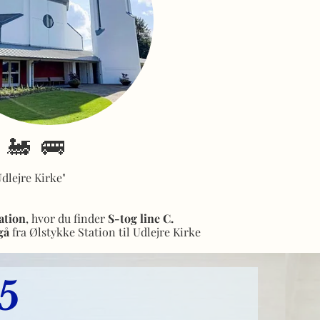
 🚂 🚌
dlejre Kirke"
ation
, hvor du finder
S-tog line C.
gå
fra Ølstykke Station til Udlejre Kirke
25