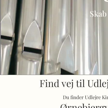
Skab 
Find vej til Udle
Du finder Udlejre Ki
Ørnebjergv