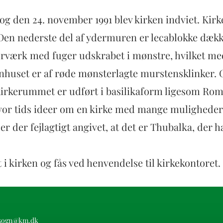
e, og den 24. november 1991 blev kirken indviet. Ki
en nederste del af ydermuren er lecablokke dække
værk med fuger udskrabet i mønstre, hvilket med
nhuset er af røde mønsterlagte murstensklinker. G
kerummet er udført i basilikaform ligesom Roms t
vor tids ideer om en kirke med mange muligheder. 
er der fejlagtigt angivet, at det er Thubalka, der h
 i kirken og fås ved henvendelse til kirkekontoret.
.sogn@km.dk