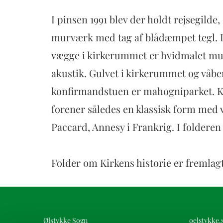
I pinsen 1991 blev der holdt rejsegild
murværk med tag af blådæmpet tegl. D
vægge i kirkerummet er hvidmalet mur
akustik. Gulvet i kirkerummet og våbe
konfirmandstuen er mahogniparket. Kir
forener således en klassisk form med 
Paccard, Annesy i Frankrig. I folderen 
Folder om Kirkens historie er fremlagt
Ølstykke Sogn
oelstykke