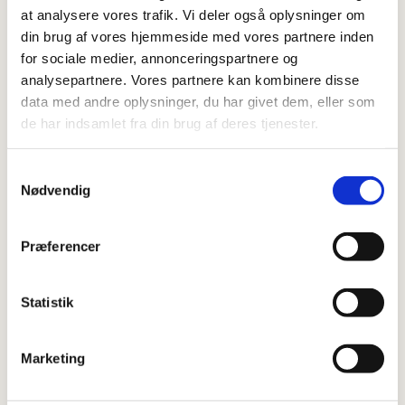
Ølstykke Sognecenter

at analysere vores trafik. Vi deler også oplysninger om
din brug af vores hjemmeside med vores partnere inden
for sociale medier, annonceringspartnere og
analysepartnere. Vores partnere kan kombinere disse
data med andre oplysninger, du har givet dem, eller som
Oktober | 3 gange
de har indsamlet fra din brug af deres tjenester.
Familiekor øver

Samtykkevalg
Nødvendig
Mandag den
5. oktober

Præferencer
Mandag den
19. oktober

Mandag den
28. oktober

Statistik
kl.
16.15-17.00

Marketing
Ølstykke Sognecenter
