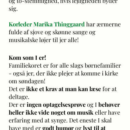
og to-stemmighed, hvis lejligheden byder
sig.
Korleder Marika Thinggaard
har ærmerne
fulde af sjove og skønne sange og
musikalske løjer til jer alle!
Kom som I er!
Familiekoret er for alle slags børnefamilier
- også jer, der ikke plejer at komme i kirke
om søndagen!
Det er
ikke et krav at man kan læse
for at
deltage.
Der er
ingen optagelsesprøve
og I
behøver
heller ikke vide noget om musik
eller have
erfaring med at synge.
Det eneste I skal
have med er
godt humør
og
lyst til at