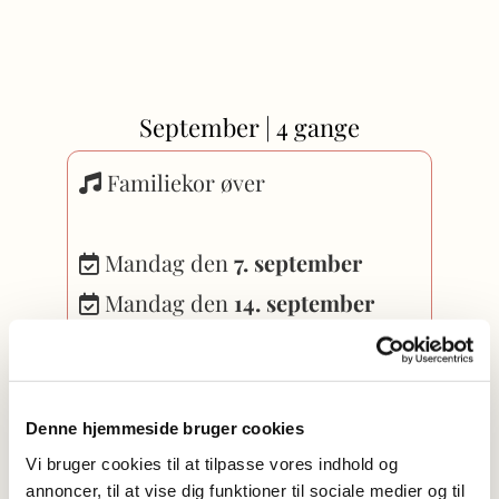
September | 4 gange
Familiekor øver

Mandag den
7. september

Mandag den
14. september

Mandag den
21. september

Mandag den
28. september

kl.
16.15-17.00

Denne hjemmeside bruger cookies
Vi bruger cookies til at tilpasse vores indhold og
annoncer, til at vise dig funktioner til sociale medier og til