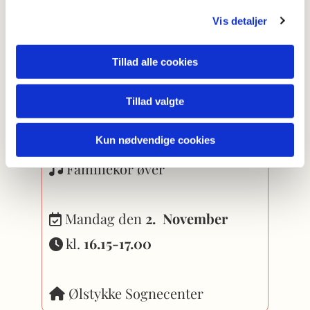
Vis detaljer
Efterårsferie i Uge 42
Tillad alle cookies
Tillad valgte
November | 1 gang
Kun nødvendige cookies
Familiekor øver

Mandag den
2. November

kl.
16.15-17.00

Ølstykke Sognecenter
