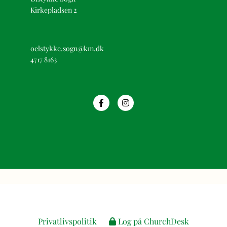
Kirkepladsen 2
oelstykke.sogn@km.dk
4717 8163
Privatlivspolitik
Log på ChurchDesk