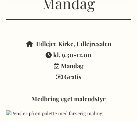
Mandag
Udlejre Kirke, Udlejresalen

kl.
9.30-12.00

Mandag

Gratis

Medbring eget maleudstyr