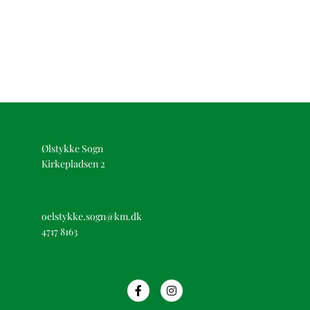
Ølstykke Sogn
Kirkepladsen 2
oelstykke.sogn@km.dk
4717 8163