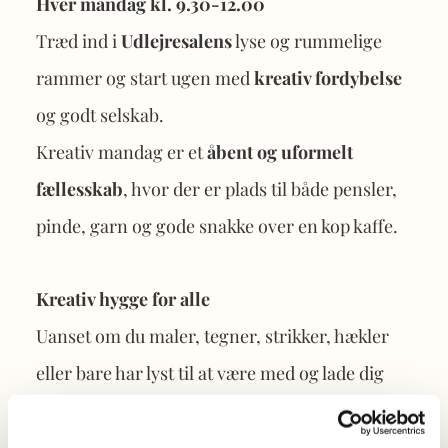
Hver mandag kl. 9.30-12.00
Træd ind i
Udlejresalens
lyse og rummelige
rammer og start ugen med
kreativ fordybelse
og godt selskab.
Kreativ mandag er et
åbent og uformelt
fællesskab
, hvor der er plads til både pensler,
pinde, garn og gode snakke over en kop kaffe.
Kreativ hygge for alle
Uanset om du maler, tegner, strikker, hækler
eller bare har lyst til at være med og lade dig
inspirere, er der plads til dig. Ingen særlig
erfaring eller uddannelse er påkrævet, bare