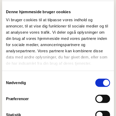
kom som du er og hav det sjovt!
Denne hjemmeside bruger cookies
Vi bruger cookies til at tilpasse vores indhold og
annoncer, til at vise dig funktioner til sociale medier og til
Hver gang er der en underviser til stede: lokale
at analysere vores trafik. Vi deler også oplysninger om
kunstnere, som giver inspiration, deler ud af
din brug af vores hjemmeside med vores partnere inden
for sociale medier, annonceringspartnere og
deres erfaring og inspiration til dit projekt.
analysepartnere. Vores partnere kan kombinere disse
Her hjælper vi hinanden, deler idéer og fejrer
data med andre oplysninger, du har givet dem, eller som
de har indsamlet fra din brug af deres tjenester.
hinandens kreative processer.
Samtykkevalg
Nødvendig
Indimellem byder formiddagen også på små
kurser eller oplæg, fx i akvarel, portrætmaling
Præferencer
med akryl, skitsetegning eller kunsthistorie.
Statistik