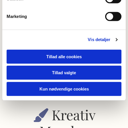
Du medbringer som udgangspunkt selv dine
Marketing
materialer, men hvis du er ny og endnu ikke
har noget udstyr, er der mulighed for at låne
Vis detaljer
materialer de første par gange.
Indimellem
udstiller kreativ mandag i Udlejre
Tillad alle cookies
Kirke
, og alle deltagere har mulighed for at
være med.
Tillad valgte
Kun nødvendige cookies
Kreativ
