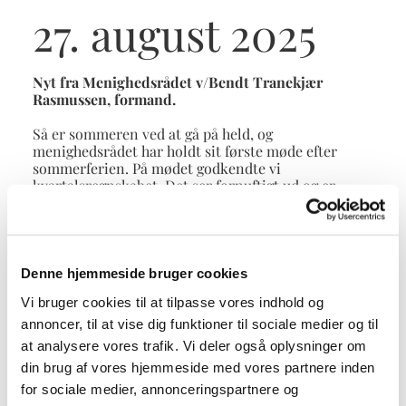
27. august 2025
Nyt fra Menighedsrådet v/Bendt Tranekjær
Rasmussen, formand.
Så er sommeren ved at gå på held, og
menighedsrådet har holdt sit første møde efter
sommerferien. På mødet godkendte vi
kvartalsregnskabet. Det ser fornuftigt ud og er
sendt videre til provstiet.
Vi har også sendt en ansøgning til provstiet om en
vaskeplads til gartnernes maskinpark, hvilket er et
miljøkrav.
Denne hjemmeside bruger cookies
Vi ansøgte ligeledes om ny belysning af
Vi bruger cookies til at tilpasse vores indhold og
udearealerne ved Udlejre kirke, da den belysning, vi
fik lavet i sidste periode af Dansk Kirkebelysning,
annoncer, til at vise dig funktioner til sociale medier og til
slet ikke lever op til vores forventninger eller
at analysere vores trafik. Vi deler også oplysninger om
holdbarhed.
din brug af vores hjemmeside med vores partnere inden
Vi håber, at provstiet vil se positivt på disse
for sociale medier, annonceringspartnere og
ansøgninger.