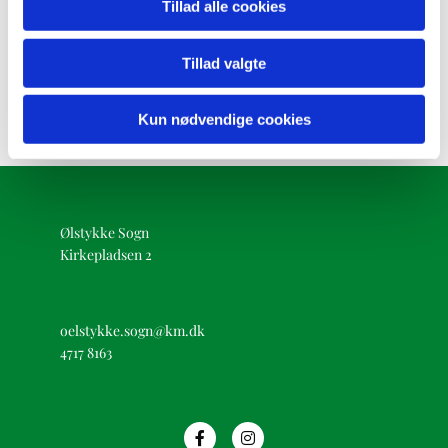
Tillad alle cookies
administrative område.
Nina og Marika laver musikalsk legestue, der starter
Tillad valgte
d. 28. august. Det er sjov og hygge for børn og deres
voksne. Der er fuld tilmelding. Det beviser, hvor
dygtige og populære de er.
Kun nødvendige cookies
Ølstykke Sogn
Kirkepladsen 2
oelstykke.sogn@km.dk
4717 8163