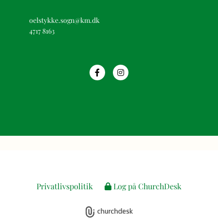
oelstykke.sogn@km.dk
4717 8163
Privatlivspolitik
Log på ChurchDesk