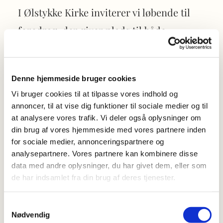
I Ølstykke Kirke inviterer vi løbende til
foredrag, der giver plads til både
eftertanke, nysgerrighed
og
nye
perspektiver.
Her kan du opleve
Denne hjemmeside bruger cookies
inspirerende oplæg om alt fra
tro og
Vi bruger cookies til at tilpasse vores indhold og
eksistens
til
kultur, livshistorier
og
annoncer, til at vise dig funktioner til sociale medier og til
aktuelle emner.
at analysere vores trafik. Vi deler også oplysninger om
din brug af vores hjemmeside med vores partnere inden
Altid formidlet med
nærvær og
for sociale medier, annonceringspartnere og
engagement.
analysepartnere. Vores partnere kan kombinere disse
data med andre oplysninger, du har givet dem, eller som
de har indsamlet fra din brug af deres tjenester.
Foredragene er
for alle
, uanset om du
Samtykkevalg
kommer med mange spørgsmål, stor
Nødvendig