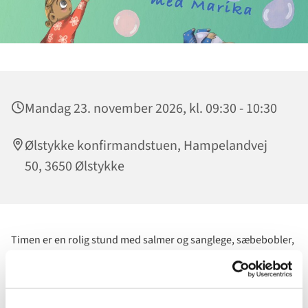
Mandag 23. november 2026, kl. 09:30 - 10:30
Ølstykke konfirmandstuen, Hampelandvej
50, 3650 Ølstykke
Timen er en rolig stund med salmer og sanglege, sæbebobler,
klarinetspil og tørklæder. I barnets ører er mors og fars
stemme den bedste, og gennem musikken skabes der god
kontakt mellem forælder/barn. Vi synger de samme sange i
forløbet, så du lærer dem godt at kende.