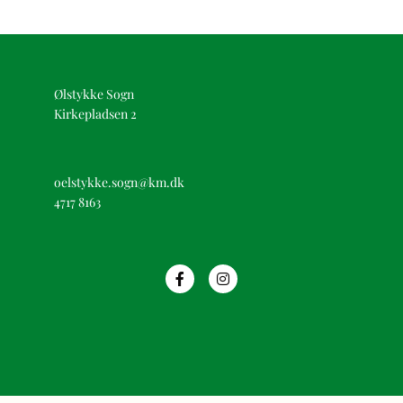
Ølstykke Sogn
Kirkepladsen 2
oelstykke.sogn@km.dk
4717 8163