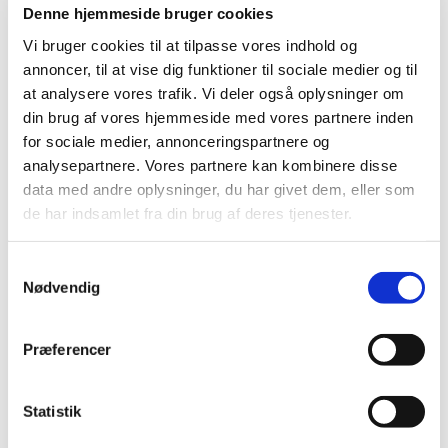
Denne hjemmeside bruger cookies
Du får genopfrisket sange og lege, du kan bruge derhjemme,
Vi bruger cookies til at tilpasse vores indhold og
og mulighed for at møde andre fædre og mødre på barsel.
annoncer, til at vise dig funktioner til sociale medier og til
Bedsteforældre er også velkomne til at komme med.
at analysere vores trafik. Vi deler også oplysninger om
din brug af vores hjemmeside med vores partnere inden
Pris: 200 kr. for 8 gange + en børnesalmebog. (Ferie i uge 42)
for sociale medier, annonceringspartnere og
Læs mere og tilmeld dig i dag på
hjemmesiden
analysepartnere. Vores partnere kan kombinere disse
For spørgsmål, henvend dig til Marika
data med andre oplysninger, du har givet dem, eller som
Thinggaard:
marta@km.dk
eller tlf. 51631666
de har indsamlet fra din brug af deres tjenester.
Samtykkevalg
Nødvendig
Præferencer
Statistik