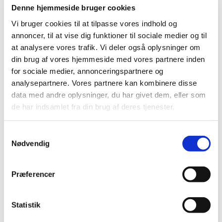
Denne hjemmeside bruger cookies
Vi hygger, hører historier og slipper vores kreative sans
Vi bruger cookies til at tilpasse vores indhold og
fri! ✨
annoncer, til at vise dig funktioner til sociale medier og til
Man kan tegne, male, klippe-klistre eller lave formclay
at analysere vores trafik. Vi deler også oplysninger om
- og vorse Børne- og ungemedarbejder Nina står klar til
din brug af vores hjemmeside med vores partnere inden
at guide med inspiration og hjælp til den kreative leg
for sociale medier, annonceringspartnere og
analysepartnere. Vores partnere kan kombinere disse
data med andre oplysninger, du har givet dem, eller som
Børneklub er gratis for alle børn og deres voksne -
de har indsamlet fra din brug af deres tjenester.
også for jer, der ikke plejer at komme i kirke om
søndagen!
Samtykkevalg
Nødvendig
Hvis I har lyst, er I velkomne til at deltage i Højmessen
i
Ølstykke kirke
fra kl 9.30, men det er ikke et krav.
Præferencer
Vi mødes ved Sognecenteret (Hampelandvej 50) cirka
kl 10 til hygge i Børneklubben.
Statistik