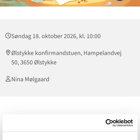
Søndag 18. oktober 2026, kl. 10:00
Ølstykke konfirmandstuen, Hampelandvej
50, 3650 Ølstykke
Nina Mølgaard
I oktober handler Børneklubben om lys og
Allehelgenstiden. Selv om det er mørkt, kan man finde
plads til hygge og lys ️