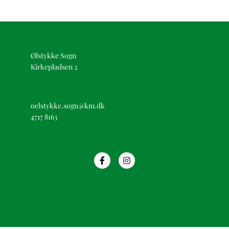
Ølstykke Sogn
Kirkepladsen 2
oelstykke.sogn@km.dk
4717 8163