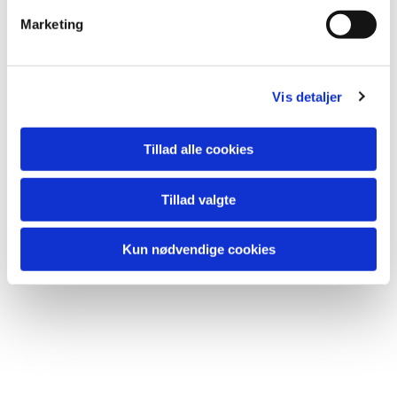
Læs mere
på vores hjemmeside
og hils på Nina, som
Marketing
står for alt det hyggelige.
Vis detaljer
Tillad alle cookies
Tillad valgte
Kun nødvendige cookies