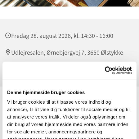
Fredag 28. august 2026, kl. 14:30 - 16:00
Udlejresalen, Ørnebjergvej 7, 3650 Ølstykke
Sverre Larsen
Denne hjemmeside bruger cookies
Vi bruger cookies til at tilpasse vores indhold og
Slip sangstemmen løs - uanset om du synger som en lærke
annoncer, til at vise dig funktioner til sociale medier og til
eller ej! Hver fredag i Udlejresalen kl. 14.30 får vi loftet til at
at analysere vores trafik. Vi deler også oplysninger om
lette med god musik.
din brug af vores hjemmeside med vores partnere inden
Vi synger fædrelandssange, revyviser, evergreens oa. Sverre
for sociale medier, annonceringspartnere og
Larsen spiller på flyglet. Vi synger fra Højskolesangbogen