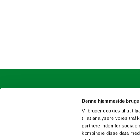
Ølstykke Sogn
oelstykke
Kirkepladsen 2
4717 8163
Denne hjemmeside bruger
Vi bruger cookies til at til
til at analysere vores tra
partnere inden for sociale
kombinere disse data med a