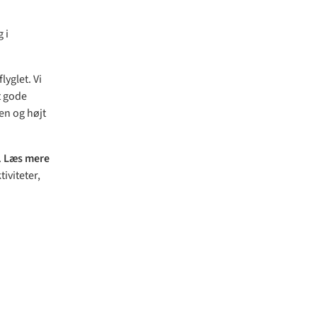
 i
yglet. Vi
t gode
en og højt
.
Læs mere
iviteter,