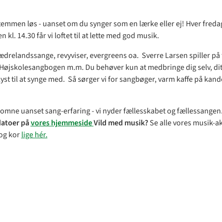
temmen løs - uanset om du synger som en lærke eller ej! Hver fredag
n kl. 14.30 får vi loftet til at lette med god musik.
ædrelandssange, revyviser, evergreens oa. Sverre Larsen spiller på fl
 Højskolesangbogen m.m. Du behøver kun at medbringe dig selv, di
yst til at synge med. Så sørger vi for sangbøger, varm kaffe på kand
lkomne uanset sang-erfaring - vi nyder fællesskabet og fællessangen
 datoer på
vores hjemmeside
Vild med musik?
Se alle vores musik-akt
og kor
lige hér.