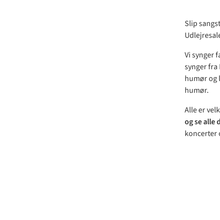
Slip sangs
Udlejresale
Vi synger f
synger fra
humør og l
humør.
Alle er ve
og se alle
koncerter 