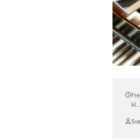
Fre
kl.
Sve