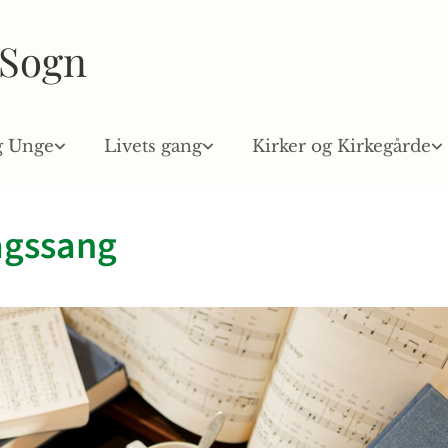
 Sogn
g Unge
Livets gang
Kirker og Kirkegårde
agssang