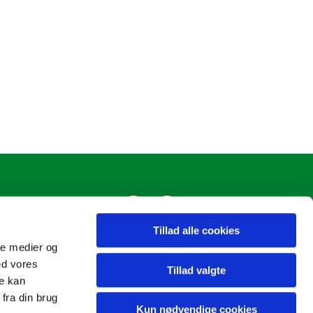
Tillad alle cookies
ale medier og
ed vores
Tillad valgte
re kan
fra din brug
Kun nødvendige cookies