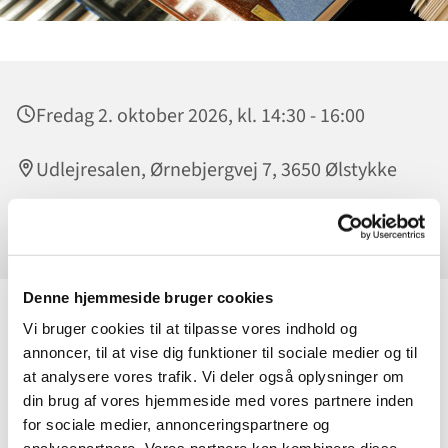
Fredag 2. oktober 2026, kl. 14:30 - 16:00
Udlejresalen, Ørnebjergvej 7, 3650 Ølstykke
Sverre Larsen
Denne hjemmeside bruger cookies
Vi bruger cookies til at tilpasse vores indhold og
Slip sangstemmen løs - uanset om du synger som en lærke
annoncer, til at vise dig funktioner til sociale medier og til
eller ej! Hver fredag i Udlejresalen kl. 14.30 får vi loftet til at
at analysere vores trafik. Vi deler også oplysninger om
lette med god musik.
din brug af vores hjemmeside med vores partnere inden
Vi synger fædrelandssange, revyviser, evergreens oa. Sverre
for sociale medier, annonceringspartnere og
Larsen spiller på flyglet. Vi synger fra Højskolesangbogen