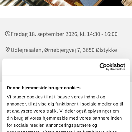
Fredag 18. september 2026, kl. 14:30 - 16:00
Udlejresalen, Ørnebjergvej 7, 3650 Ølstykke
Sverre Larsen
Denne hjemmeside bruger cookies
Vi bruger cookies til at tilpasse vores indhold og
Slip sangstemmen løs - uanset om du synger som en lærke
annoncer, til at vise dig funktioner til sociale medier og til
eller ej! Hver fredag i Udlejresalen kl. 14.30 får vi loftet til at
at analysere vores trafik. Vi deler også oplysninger om
lette med god musik.
din brug af vores hjemmeside med vores partnere inden
Vi synger fædrelandssange, revyviser, evergreens oa. Sverre
for sociale medier, annonceringspartnere og
Larsen spiller på flyglet. Vi synger fra Højskolesangbogen