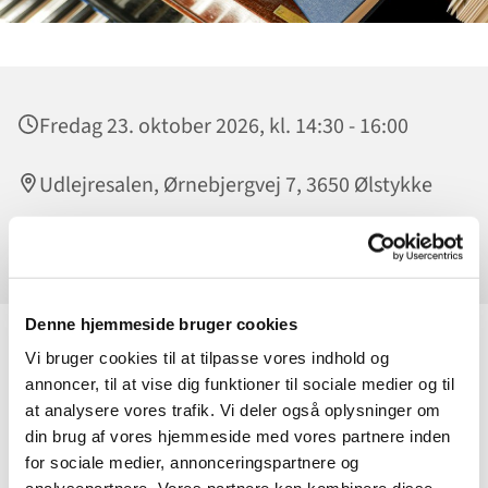
Fredag 23. oktober 2026, kl. 14:30 - 16:00
Udlejresalen, Ørnebjergvej 7, 3650 Ølstykke
Sverre Larsen
Denne hjemmeside bruger cookies
Vi bruger cookies til at tilpasse vores indhold og
Slip sangstemmen løs - uanset om du synger som en lærke
annoncer, til at vise dig funktioner til sociale medier og til
eller ej! Hver fredag i Udlejresalen kl. 14.30 får vi loftet til at
at analysere vores trafik. Vi deler også oplysninger om
lette med god musik.
din brug af vores hjemmeside med vores partnere inden
Vi synger fædrelandssange, revyviser, evergreens oa. Sverre
for sociale medier, annonceringspartnere og
Larsen spiller på flyglet. Vi synger fra Højskolesangbogen