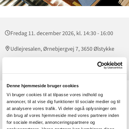
Fredag 11. december 2026, kl. 14:30 - 16:00
Udlejresalen, Ørnebjergvej 7, 3650 Ølstykke
Sverre Larsen
Denne hjemmeside bruger cookies
Vi bruger cookies til at tilpasse vores indhold og
Slip sangstemmen løs - uanset om du synger som en lærke
annoncer, til at vise dig funktioner til sociale medier og til
eller ej! Hver fredag i Udlejresalen kl. 14.30 får vi loftet til at
at analysere vores trafik. Vi deler også oplysninger om
lette med god musik.
din brug af vores hjemmeside med vores partnere inden
Vi synger fædrelandssange, revyviser, evergreens oa. Sverre
for sociale medier, annonceringspartnere og
Larsen spiller på flyglet. Vi synger fra Højskolesangbogen