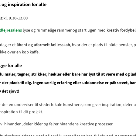
 og inspiration for alle
 kl. 9.30-12.00
dlejresalens
lyse og rummelige rammer og start ugen med
kreativ fordybel
dag er et
åbent og uformelt fællesskab
, hvor der er plads til både pensler, 
kke over en kop kaffe.
ge for alle
 maler, tegner, strikker, hækler eller bare har lyst til at være med og lad
er der plads til dig. Ingen særlig erfaring eller uddannelse er påkrævet, b
 det sjovt!
 der en underviser til stede: lokale kunstnere, som giver inspiration, deler u
nspiration til dit projekt.
vi hinanden, deler idéer og fejrer hinandens kreative processer.