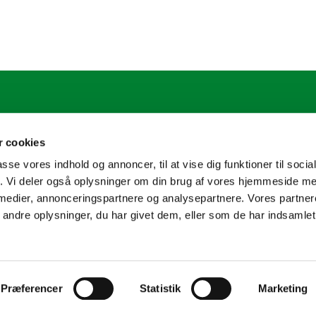
.sogn@km.dk
 cookies
passe vores indhold og annoncer, til at vise dig funktioner til soci
fik. Vi deler også oplysninger om din brug af vores hjemmeside m
 medier, annonceringspartnere og analysepartnere. Vores partne
ndre oplysninger, du har givet dem, eller som de har indsamlet 
Privatlivspolitik
Log på ChurchDesk
Præferencer
Statistik
Marketing