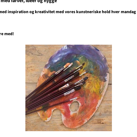
s med farver, idéer og hygge
med inspiration og kreativitet med vores kunstneriske hold hver mandag 
re med!