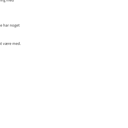
ling med
e har noget
 at være med.