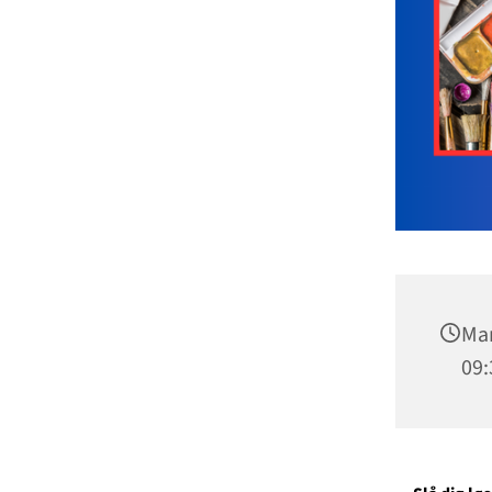
Man
09: