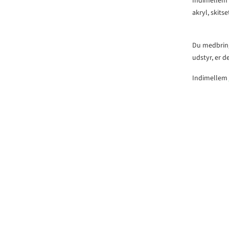
Indimellem 
akryl, skits
Du medbring
udstyr, er d
Indimellem