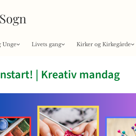
 Sogn
g Unge
Livets gang
Kirker og Kirkegårde
start! | Kreativ mandag