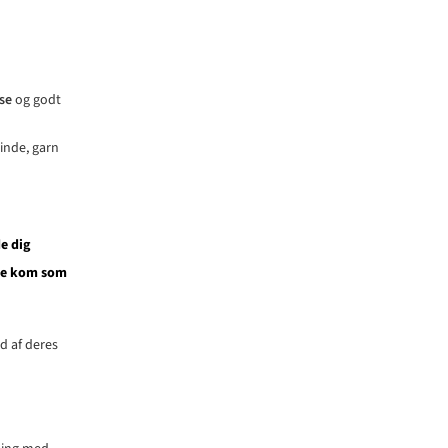
se
og godt
pinde, garn
e dig
are kom som
d af deres