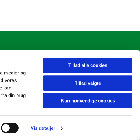
Tillad alle cookies
ale medier og
ed vores
Tillad valgte
re kan
fra din brug
Kun nødvendige cookies
Vis detaljer