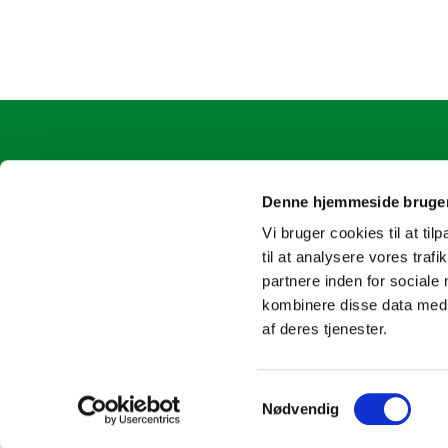
Ølstykke Sogn
oelstykke
Kirkepladsen 2
4717 8163
Denne hjemmeside bruger
Vi bruger cookies til at til
til at analysere vores tra
partnere inden for sociale
kombinere disse data med a
af deres tjenester.
Samtykkevalg
Nødvendig