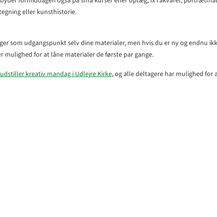
byder formiddagen også på små kurser eller oplæg, fx i akvarel, portrætma
etegning eller kunsthistorie.
er som udgangspunkt selv dine materialer, men hvis du er ny og endnu ikk
er mulighed for at låne materialer de første par gange.
udstiller kreativ mandag i Udlejre Kirke
, og alle deltagere har mulighed for