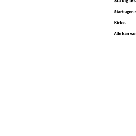
Slå dig lø
Start ugen 
Kirke.
Alle kan væ