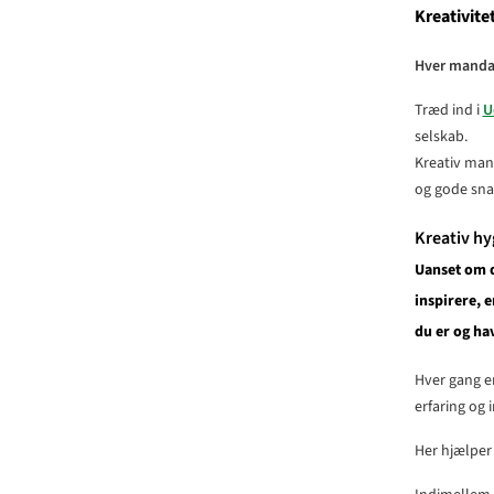
Kreativitet
Hver mandag
Træd ind i
U
selskab.
Kreativ man
og gode sna
Kreativ hyg
Uanset om du
inspirere, 
du er og hav
Hver gang er
erfaring og i
Her hjælper 