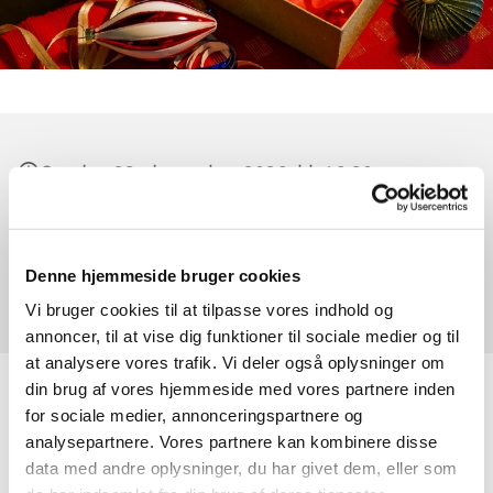
Onsdag 23. december 2026, kl. 16:30
Udlejre Kirke, Ørnebjergvej 7, 3650 Ølstykke
Denne hjemmeside bruger cookies
Simon Jansfort
Vi bruger cookies til at tilpasse vores indhold og
annoncer, til at vise dig funktioner til sociale medier og til
at analysere vores trafik. Vi deler også oplysninger om
din brug af vores hjemmeside med vores partnere inden
Det er dagen før dagen!
for sociale medier, annonceringspartnere og
analysepartnere. Vores partnere kan kombinere disse
Vi holder Musikgudstjeneste med sange for hele familien - og
data med andre oplysninger, du har givet dem, eller som
især for de mindste, der slet ikke kan vente til det bliver