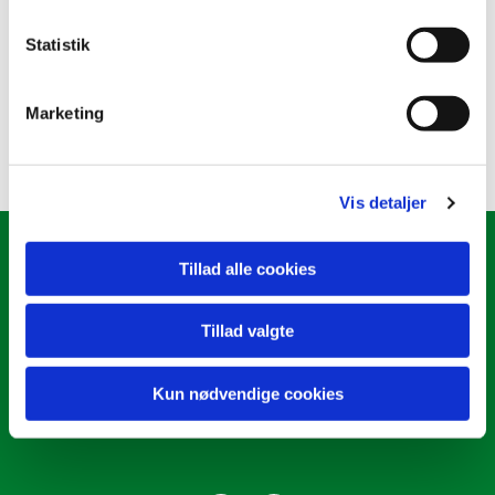
Statistik
Marketing
Vis detaljer
Tillad alle cookies
Ølstykke Sogn
Kirkepladsen 2
Tillad valgte
oelstykke.sogn@km.dk
Kun nødvendige cookies
4717 8163