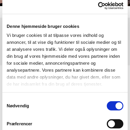
Denne hjemmeside bruger cookies
Søndag 25. oktober 2026, kl. 15:00
Vi bruger cookies til at tilpasse vores indhold og
annoncer, til at vise dig funktioner til sociale medier og til
Udlejre Kirke, Ørnebjergvej 7, 3650 Ølstykke
at analysere vores trafik. Vi deler også oplysninger om
din brug af vores hjemmeside med vores partnere inden
for sociale medier, annonceringspartnere og
analysepartnere. Vores partnere kan kombinere disse
data med andre oplysninger, du har givet dem, eller som
de har indsamlet fra din brug af deres tjenester.
Samtykkevalg
Nødvendig
Præferencer