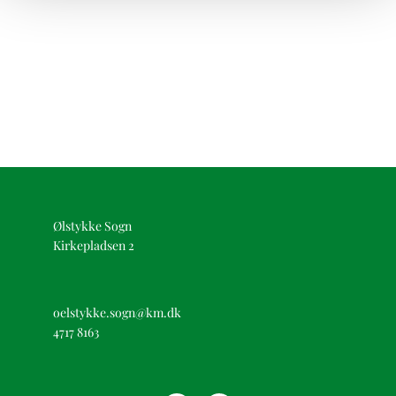
Ølstykke Sogn
Kirkepladsen 2
oelstykke.sogn@km.dk
4717 8163