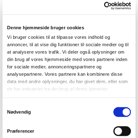
julegave?
Psst: Børneklubben er også en oplagt opvarmning til
Denne hjemmeside bruger cookies
årets Juletræstænding for hele familien senere på
Vi bruger cookies til at tilpasse vores indhold og
eftermiddagen!
annoncer, til at vise dig funktioner til sociale medier og til
at analysere vores trafik. Vi deler også oplysninger om
Vi hygger, hører historier og slipper vores kreative sans
din brug af vores hjemmeside med vores partnere inden
fri! ✨
for sociale medier, annonceringspartnere og
Man kan tegne, male, klippe-klistre eller lave formclay
analysepartnere. Vores partnere kan kombinere disse
- og vorse Børne- og ungemedarbejder Nina står klar til
data med andre oplysninger, du har givet dem, eller som
at guide med inspiration og hjælp til den kreative leg
de har indsamlet fra din brug af deres tjenester.
Børneklub er gratis for alle børn og deres voksne -
Samtykkevalg
Nødvendig
også for jer, der ikke plejer at komme i kirke om
søndagen!
Præferencer