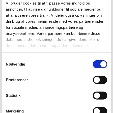
Vi bruger cookies til at tilpasse vores indhold og
arrangement. ❤️
annoncer, til at vise dig funktioner til sociale medier og til
at analysere vores trafik. Vi deler også oplysninger om
Spaghettigudstjenesten starter med
en kort gudstjeneste i
din brug af vores hjemmeside med vores partnere inden
børnehøjde
, hvor der er plads til sjov og store spørgsmål. ⛪
for sociale medier, annonceringspartnere og
Derefter spiser vi sammen og nyder
fællesskabet
med plads til
analysepartnere. Vores partnere kan kombinere disse
hygge og leg.
Vores spaghettigudstjenester er
åbne for alle
og
data med andre oplysninger, du har givet dem, eller som
helt gratis
at deltage i. Dog kræver det
tilmelding
, som åbner
de har indsamlet fra din brug af deres tjenester.
når vi kommer lidt tættere på dagen.
Samtykkevalg
Sæt allerede nu kryds i kalenderen:
Nødvendig
Onsdag den 4. november ⏰ kl. 17-19 Udlejre Kirke &
Udlejresalen
Præferencer
Nøj! Det er for børn!
Statistik
Læs mere om alle vores
tilbud i for sognets små størrelser
Alle er velkomne - også jer, der ikke plejer at komme i kirke om
søndagen!
Marketing