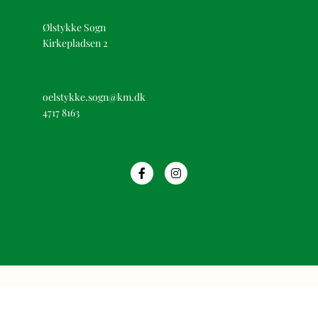
Ølstykke Sogn
Kirkepladsen 2
oelstykke.sogn@km.dk
4717 8163