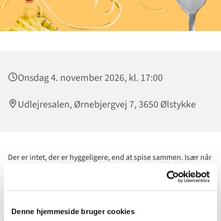
Onsdag 4. november 2026, kl. 17:00
Udlejresalen, Ørnebjergvej 7, 3650 Ølstykke
Der er intet, der er hyggeligere, end at spise sammen. Især når
det er en
lækker omgang spaghetti!
Og
Familiekoret
kommer endda og hygger med musik og sjov
sammen med os.
Denne hjemmeside bruger cookies
Der er plads til hele familien i alle aldre til vores