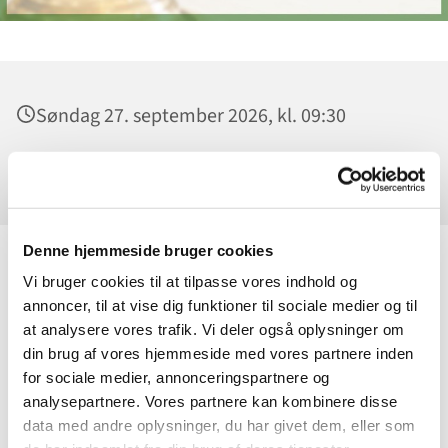
Søndag 27. september 2026, kl. 09:30
Ølstykke Kirke, Kirkepladsen 2, 3650 Ølstykke
Denne hjemmeside bruger cookies
Højmessen i Ølstykke Kirke udgår denne
Vi bruger cookies til at tilpasse vores indhold og
annoncer, til at vise dig funktioner til sociale medier og til
søndag.
at analysere vores trafik. Vi deler også oplysninger om
din brug af vores hjemmeside med vores partnere inden
Der er nemlig Musikgudstjeneste i Udlejre
for sociale medier, annonceringspartnere og
Kirke kl 15.00
analysepartnere. Vores partnere kan kombinere disse
data med andre oplysninger, du har givet dem, eller som