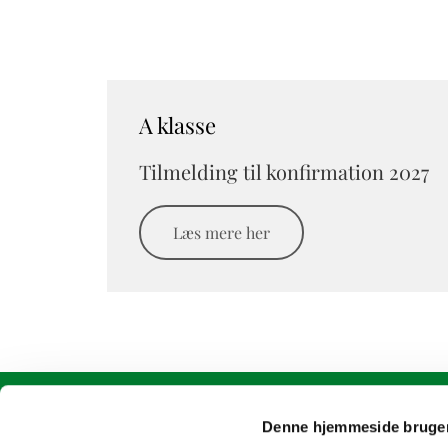
A klasse
Tilmelding til konfirmation 2027
Læs mere her
Denne hjemmeside bruger
Ølstykke Sogn
oelstykke