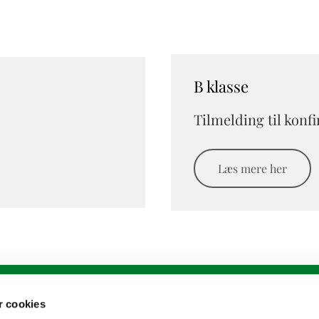
B klasse
Tilmelding til konf
Læs mere her
 cookies
.sogn@km.dk