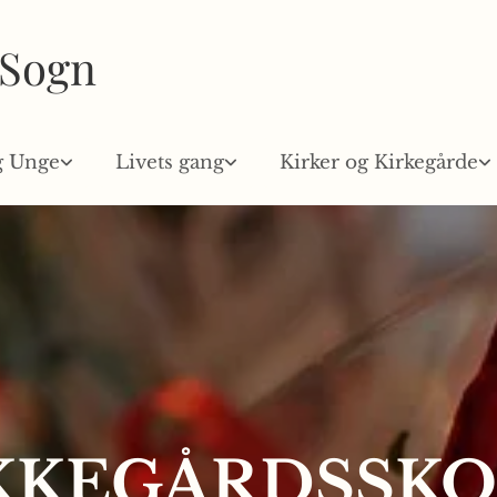
 Sogn
g Unge
Livets gang
Kirker og Kirkegårde
KKEGÅRDSSKO