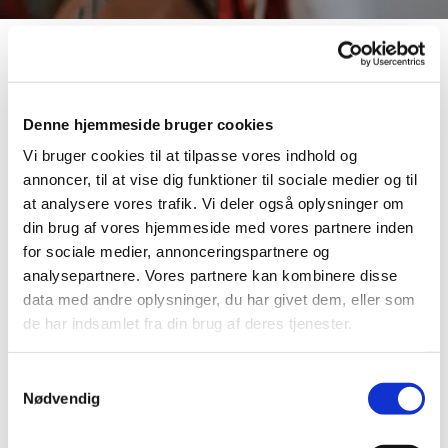
Vælg klasse
Denne hjemmeside bruger cookies
Vi bruger cookies til at tilpasse vores indhold og
annoncer, til at vise dig funktioner til sociale medier og til
at analysere vores trafik. Vi deler også oplysninger om
din brug af vores hjemmeside med vores partnere inden
A klasse
for sociale medier, annonceringspartnere og
analysepartnere. Vores partnere kan kombinere disse
Tilmelding til konfirmation 2027
data med andre oplysninger, du har givet dem, eller som
de har indsamlet fra din brug af deres tjenester.
Læs mere her
Samtykkevalg
Nødvendig