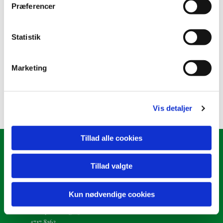
Præferencer
B klasse
Statistik
Tilmelding til konfirmation 2027
Marketing
Læs mere her
Vis detaljer
Tillad alle cookies
Ølstykke Sogn
Tillad valgte
Kirkepladsen 2
Kun nødvendige cookies
oelstykke.sogn@km.dk
4717 8163