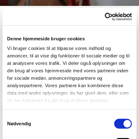
Vælg klasse
Denne hjemmeside bruger cookies
Vi bruger cookies til at tilpasse vores indhold og
annoncer, til at vise dig funktioner til sociale medier og til
at analysere vores trafik. Vi deler også oplysninger om
din brug af vores hjemmeside med vores partnere inden
A klasse
for sociale medier, annonceringspartnere og
analysepartnere. Vores partnere kan kombinere disse
Tilmelding til konfirmation 2027
data med andre oplysninger, du har givet dem, eller som
de har indsamlet fra din brug af deres tjenester.
Læs mere her
Samtykkevalg
Nødvendig