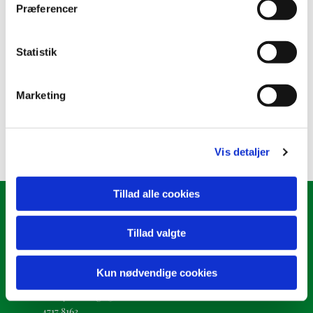
Præferencer
B klasse
Statistik
Tilmelding til konfirmation 2027
Marketing
Læs mere her
Vis detaljer
Tillad alle cookies
Ølstykke Sogn
Tillad valgte
Kirkepladsen 2
Kun nødvendige cookies
oelstykke.sogn@km.dk
4717 8163